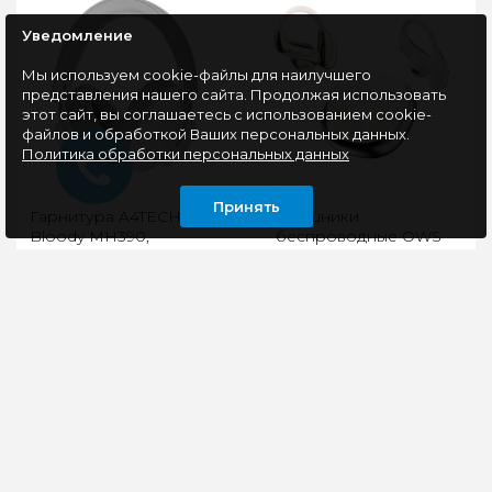
Уведомление
Мы используем cookie-файлы для наилучшего
представления нашего сайта. Продолжая использовать
этот сайт, вы соглашаетесь с использованием cookie-
файлов и обработкой Ваших персональных данных.
Политика обработки персональных данных
Принять
Гарнитура A4TECH
Наушники
Bloody MH390,
беспроводные OWS
Bluetooth, белый
MONSTER Open Ear
AC390 (MH22241),
белые
Bluetooth-гарнитура
Удобные и лёгкие
A4Tech MH390 с 40-мм
открытые наушники с
динамиками создана
костной
для погружения в
проводимостью,
аудиоконтент.
громкий и детальный
Мембрана ..
звук, надёжная фикса..
3150 руб
1890 руб