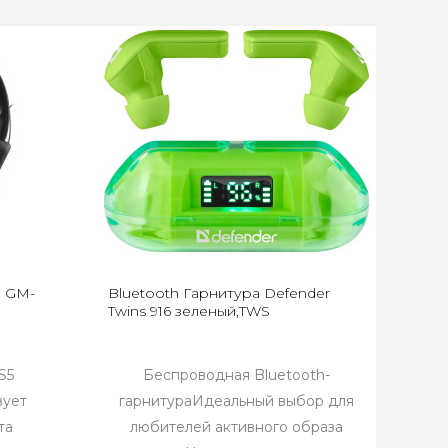
u GM-
Bluetooth Гарнитура Defender
Twins 916 зеленый,TWS
S5
Беспроводная Bluetooth-
вует
гарнитураИдеальный выбор для
та
любителей активного образа