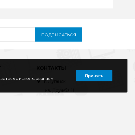
ПОДПИСАТЬСЯ
Т
КОНТАКТЫ
Принять
шаетесь с использованием
г. Луганск
кв. Дружба 11
ул. Тимирязева, 11а
ул. Советская, д. 6
ул. Ленина, д.143
кв. Ворошилова, д.3