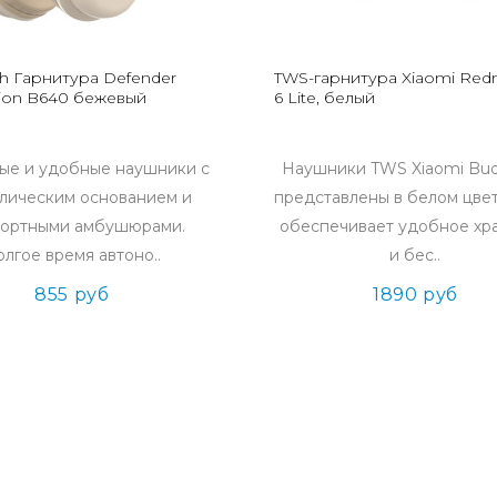
th Гарнитура Defender
TWS-гарнитура Xiaomi Red
ion B640 бежевый
6 Lite, белый
ые и удобные наушники с
Наушники TWS Xiaomi Buds
лическим основанием и
представлены в белом цвет
ортными амбушюрами.
обеспечивает удобное хр
лгое время автоно..
и бес..
855 руб
1890 руб