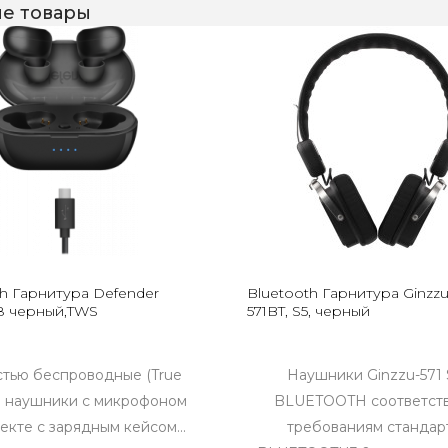
е товары
th Гарнитура Defender
Bluetooth Гарнитура Ginzz
38 черный,TWS
571BT, S5, черный
тью беспроводные (True
Наушники Ginzzu-571 
s) наушники с микрофоном
BLUETOOTH соответст
екте с зарядным кейсом...
требованиям стандар