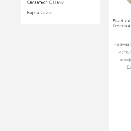
Связаться С Нами
Карта Сайта
Bluetoo
FreeMot
Надежн
метал
комф
До