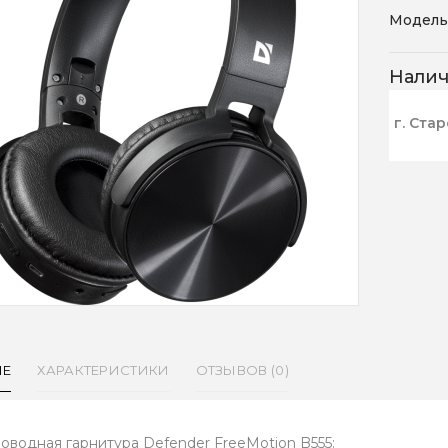
Модель
Нали
г. Ста
ИЕ
ХАРАКТЕРИСТИКИ
ОТЗЫВОВ (0)
оводная гарнитура Defender FreeMotion B555: