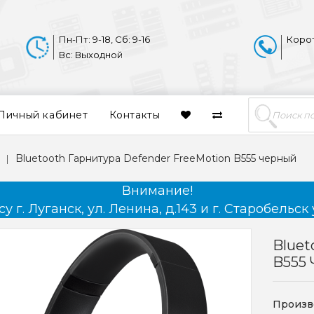
Пн-Пт: 9-18, Сб: 9-16
Коро
Вс: Выходной
Личный кабинет
Контакты
Bluetooth Гарнитура Defender FreeMotion B555 черный
Внимание!
 г. Луганск, ул. Ленина, д.143 и г. Старобельск 
Bluet
B555
Произв