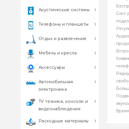
Беспр
Акустические системы
Слот 
подкл
Телефоны и планшеты
Регул
Аудио
Отдых и развлечения
продо
Встро
Мебель и кресла
Клави
телеф
Аксессуары
Радиу
свобо
Автомобильная
Больш
электроника
Подви
TV техника, консоли и
звуко
видеонаблюдение
Время
Расходные материалы