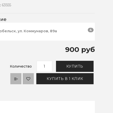
:
63555
чие
4
робельск, ул. Коммунаров, 89а
900 руб
Количество
КУПИТЬ
КУПИТЬ В 1 КЛИК