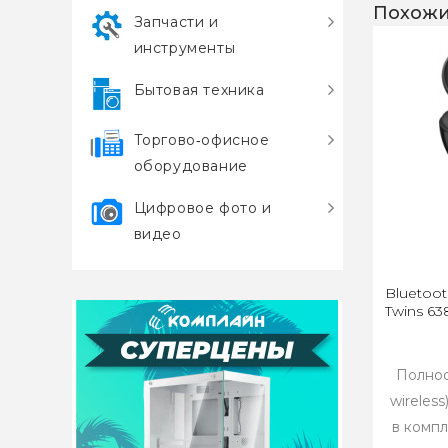
Похожи
Запчасти и
инструменты
Бытовая техника
Торгово‑офисное
оборудование
Цифровое фото и
видео
Bluetoo
Twins 6
Полнос
wireles
в компл