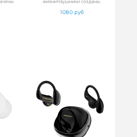
начены
жизниНаушники созданы..
1080 руб