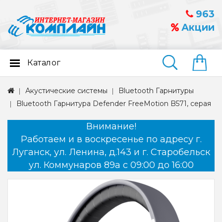
963
Акции
Каталог
Найти
Акустические системы
Bluetooth Гарнитуры
Bluetooth Гарнитура Defender FreeMotion B571, серая
Внимание!
Работаем и в воскресенье по адресу г.
Луганск, ул. Ленина, д.143 и г. Старобельск
ул. Коммунаров 89а с 09:00 до 16:00