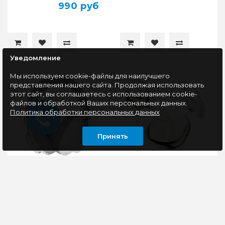
990 руб
Уведомление
Мы используем cookie-файлы для наилучшего
представления нашего сайта. Продолжая использовать
этот сайт, вы соглашаетесь с использованием cookie-
файлов и обработкой Ваших персональных данных.
Политика обработки персональных данных
Принять
Гарнитура A4TECH
Наушники
Bloody MH390,
беспроводные OWS
Bluetooth, белый
MONSTER Open Ear
AC390 (MH22241),
белые
Bluetooth-гарнитура
Удобные и лёгкие