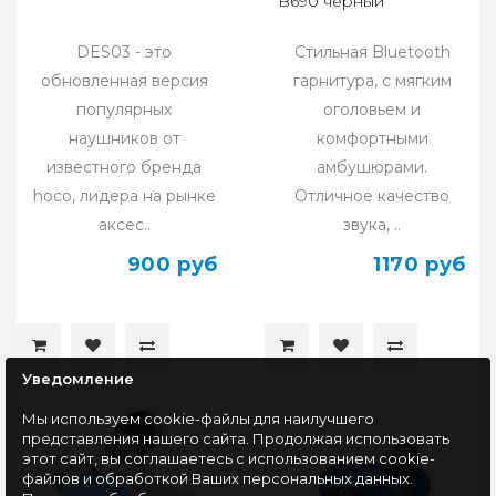
B690 черный
DES03 - это
Стильная Bluetooth
обновленная версия
гарнитура, с мягким
популярных
оголовьем и
наушников от
комфортными
известного бренда
амбушюрами.
hoco, лидера на рынке
Отличное качество
аксес..
звука, ..
900 руб
1170 руб
Уведомление
Мы используем cookie-файлы для наилучшего
представления нашего сайта. Продолжая использовать
этот сайт, вы соглашаетесь с использованием cookie-
файлов и обработкой Ваших персональных данных.