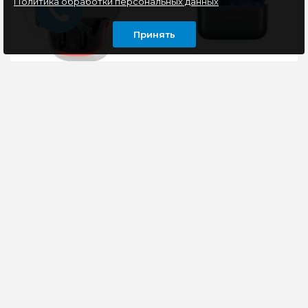
Политика обработки персональных данных
Принять
Bluetooth Гарнитура
TWS-гарнитура Realme
Defender CyberDots
Buds T200 синий/
290, белый, игровые,
черный
TWS
Беспроводная
Realme Buds T200 -
Bluetooth-
полностью
гарнитураRGB
беспроводные
подсветка зарядного
наушники, которые
кейса и корпуса
передают звук
наушниковМикрофон
студийного качества.
и многофун..
Сохра..
1260 руб
2385 руб