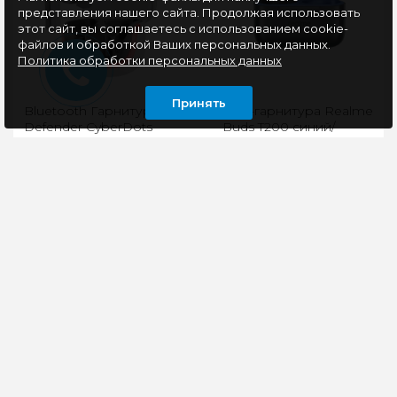
представления нашего сайта. Продолжая использовать
этот сайт, вы соглашаетесь с использованием cookie-
файлов и обработкой Ваших персональных данных.
Политика обработки персональных данных
Принять
Bluetooth Гарнитура
TWS-гарнитура Realme
Defender CyberDots
Buds T200 синий/
290, белый, игровые,
черный
TWS
Беспроводная
Realme Buds T200 -
Bluetooth-
полностью
гарнитураRGB
беспроводные
подсветка зарядного
наушники, которые
кейса и корпуса
передают звук
наушниковМикрофон
студийного качества.
и многофун..
Сохра..
1260 руб
2385 руб