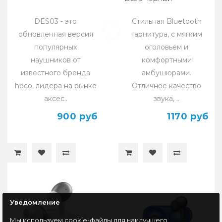
DES03 - это
Стильная Bluetooth
обновленная версия
гарнитура, с мягким
популярных
оголовьем и
наушников от
комфортными
известного бренда
амбушюрами.
hoco, лидера на рынке
Отличное качество
аксес..
звука, ..
900 руб
1170 руб
Уведомление
Мы используем cookie-файлы для наилучшего