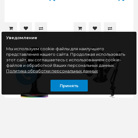
Уведомление
Мы используем cookie-файлы для наилучшего
представления нашего сайта. Продолжая использовать
этот сайт, вы соглашаетесь с использованием cookie-
файлов и обработкой Ваших персональных данных.
Политика обработки персональных данных
Принять
Игровой стрим
Микрофон Fifine T669
микрофон Redragon
NEO
Pulsar GM303 RGB
Стильный и
Fifine T669 NEO -