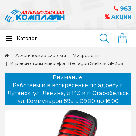
963
Акции
Каталог
Найти
Акустические системы
Микрофоны
Игровой стрим микрофон Redragon Stellaris GM306
Внимание!
Работаем и в воскресенье по адресу г.
Луганск, ул. Ленина, д.143 и г. Старобельск
ул. Коммунаров 89а с 09:00 до 16:00