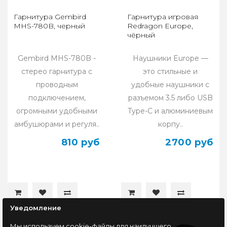
Гарнитура Gembird
Гарнитура игровая
MHS-780B, черный
Redragon Europe,
чёрный
Gembird MHS-780B -
Наушники Europe —
стерео гарнитура с
это стильные и
проводным
удобные наушники с
подключением,
разъемом 3.5 либо USB
огромными удобными
Type-C и алюминиевым
амбушюрами и регуля..
корпу..
810 руб
2700 руб
Уведомление
Мы используем cookie-файлы для наилучшего