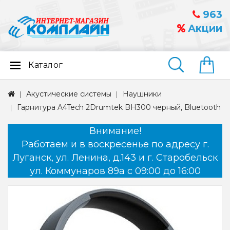
963
Акции
Каталог
Найти
Акустические системы
Наушники
Гарнитура A4Tech 2Drumtek BH300 черный, Bluetooth
Внимание!
Работаем и в воскресенье по адресу г.
Луганск, ул. Ленина, д.143 и г. Старобельск
ул. Коммунаров 89а с 09:00 до 16:00