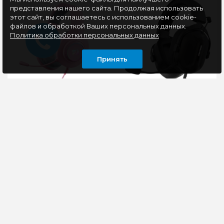
представления нашего сайта. Продолжая использовать
этот сайт, вы соглашаетесь с использованием cookie-
файлов и обработкой Ваших персональных данных.
Политика обработки персональных данных
Принять
Гарнитура игровая
Гарнитура игровая
Redragon Hylas RGB,
PANTEON GHP-970
розовая
PRO, черная
Игровая гарнитура
Игровые наушники
Redragon Hylas -
PANTEON GHP-970
элегантная розовая
PRO — это чистый,
гарнитура с яркой RGB
объемный и глубокий
подсветкой и
звук. Формат звучания
разъемом Ja..
VIRTUAL..
1260 руб
2970 руб