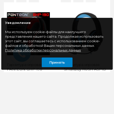
Уведомление
Мы используем cookie-файлы для наилучшего
представления нашего сайта. Продолжая использовать
этот сайт, вы соглашаетесь с использованием cookie-
файлов и обработкой Ваших персональных данных.
Политика обработки персональных данных
Принять
Гарнитура игровая
Гарнитура игровая
PANTEON GHP-190
Smartbuy RUSH ASPID
черно-красная
(SBHG-9730), черный-
синий
Игровые наушники
Проводная гарнитура
PANTEON® GHP-190—
Smartbuy RUSH ASPID
качественное
– игровая модель,
звучание,
обеспечивающая
регулируемый
высокий уровень