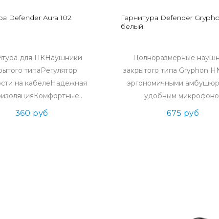
а Defender Aura 102
Гарнитура Defender Grypho
белый
итура для ПКНаушники
Полноразмерные науш
рытого типаРегулятор
закрытого типа Gryphon H
ости на кабелеНадежная
эргономичными амбушюр
оизоляцияКомфортные..
удобным микрофоно.
360 руб
675 руб