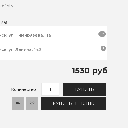
:
64515
чие
17
нск, ул. Тимирязева, 11а
1
нск, ул. Ленина, 143
1530 руб
Количество
КУПИТЬ
КУПИТЬ В 1 КЛИК