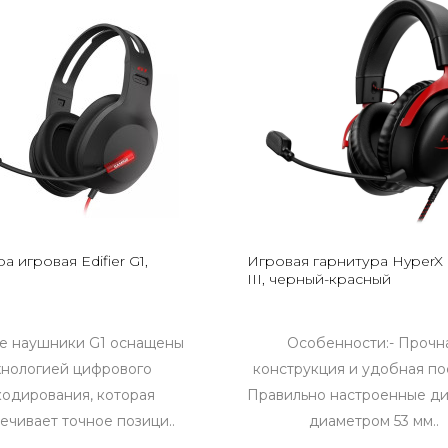
а игровая Edifier G1,
Игровая гарнитура HyperX 
III, черный-красный
е наушники G1 оснащены
Особенности:- Прочн
хнологией цифрового
конструкция и удобная по
одирования, которая
Правильно настроенные д
ечивает точное позици..
диаметром 53 мм..