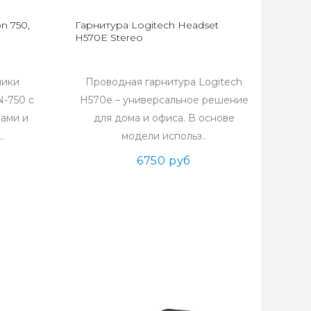
n 750,
Гарнитура Logitech Headset
H570E Stereo
ники
Проводная гарнитура Logitech
N-750 с
H570e – универсальное решение
ами и
для дома и офиса. В основе
.
модели использ..
6750 руб