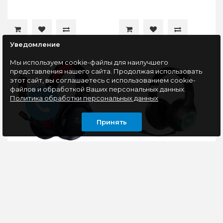
Уведомление
Мы используем cookie-файлы для наилучшего
представления нашего сайта. Продолжая использовать
этот сайт, вы соглашаетесь с использованием cookie-
файлов и обработкой Ваших персональных данных.
Политика обработки персональных данных
Принять
Беспроводная
Беспроводная
гарнитура игровая
гарнитура игровая
Redragon Nomen,
Edifier G33 BT, серый
RGB, черный
Redragon Nomen -
Bluetooth-гарнитура
передовые наушники
Edifier G33BT в черном