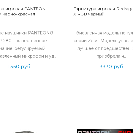
ра игровая PANTEON
Гарнитура игровая Redrag
 черно-красная
X RGB черный
ые наушники PANTEON®
бновленная модель попу
-280— качественное
серии Zeus. Модель унасл
учание, регулируемый
лучшее от предшественн
авленный микрофон и уд..
приобрела н..
1350 руб
3330 руб