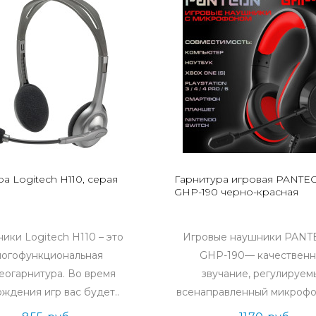
а Logitech H110, серая
Гарнитура игровая PANTE
GHP-190 черно-красная
ики Logitech H110 – это
Игровые наушники PAN
ногофункциональная
GHP-190— качествен
еогарнитура. Во время
звучание, регулируем
ждения игр вас будет..
всенаправленный микрофон