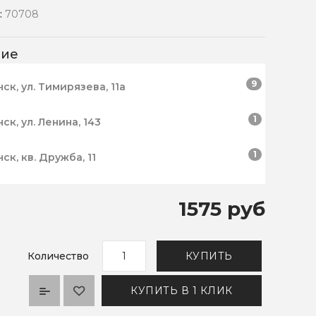
:
70708
чие
9
нск, ул. Тимирязева, 11а
1
нск, ул. Ленина, 143
1
нск, кв. Дружба, 11
1575 руб
Количество
КУПИТЬ
КУПИТЬ В 1 КЛИК