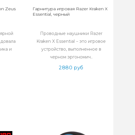
on Zeus
Гарнитура игровая Razer Kraken X
Essential, черный
лярной
Проводные наушники Razer
едовала
Kraken X Essential − это игровое
ика и
устройство, выполненное в
черном эргономич..
2880 руб