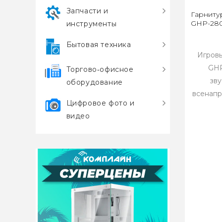
Запчасти и
Гарниту
GHP-280
инструменты
Бытовая техника
Игров
GHP
Торгово‑офисное
зв
оборудование
всенапр
Цифровое фото и
видео