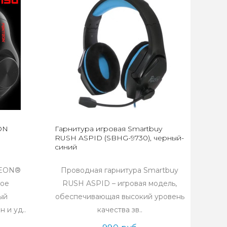
ON
Гарнитура игровая Smartbuy
RUSH ASPID (SBHG-9730), черный-
синий
TEON®
Проводная гарнитура Smartbuy
ное
RUSH ASPID – игровая модель,
ый
обеспечивающая высокий уровень
 и уд..
качества зв..