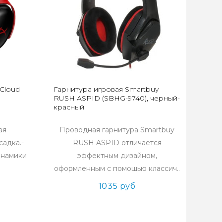
Cloud
Гарнитура игровая Smartbuy
RUSH ASPID (SBHG-9740), черный-
красный
ая
Проводная гарнитура Smartbuy
садка.-
RUSH ASPID отличается
инамики
эффектным дизайном,
оформленным с помощью классич..
1035 руб