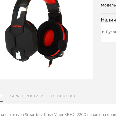
Модель
Нали
г. Луга
ИЕ
ХАРАКТЕРИСТИКИ
ОТЗЫВОВ (0)
ая гарнитура Smartbuy Rush Viper SBHG-2200 оснащена мо