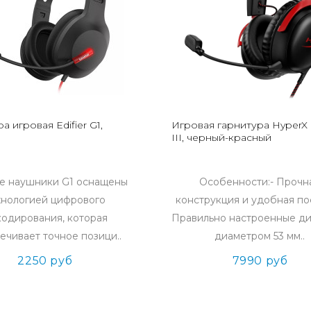
а игровая Edifier G1,
Игровая гарнитура HyperX 
III, черный-красный
е наушники G1 оснащены
Особенности:- Прочн
хнологией цифрового
конструкция и удобная по
одирования, которая
Правильно настроенные д
ечивает точное позици..
диаметром 53 мм..
2250 руб
7990 руб