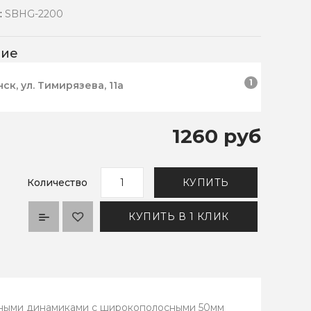
:
SBHG-2200
чие
1
нск, ул. Тимирязева, 11а
1260 руб
Количество
КУПИТЬ
КУПИТЬ В 1 КЛИК
щными динамиками с широкополосными 50мм