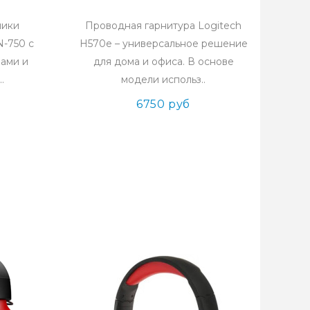
ники
Проводная гарнитура Logitech
N-750 с
H570e – универсальное решение
ами и
для дома и офиса. В основе
.
модели использ..
6750 руб