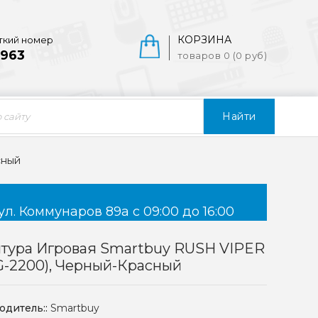
КОРЗИНА
ткий номер
963
товаров 0 (0 руб)
Найти
сный
ул. Коммунаров 89а с 09:00 до 16:00
тура Игровая Smartbuy RUSH VIPER
-2200), Черный-Красный
одитель::
Smartbuy