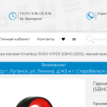
Пн-Пт: 9-18, Сб: 9-16
Коро
Вс: Выходной
Личный кабинет
Контакты
ура игровая Smartbuy RUSH VIPER (SBHG-2200), черный-кра
Внимание!
 г. Луганск, ул. Ленина, д.143 и г. Старобельск 
Гарни
(SBHG
Произв