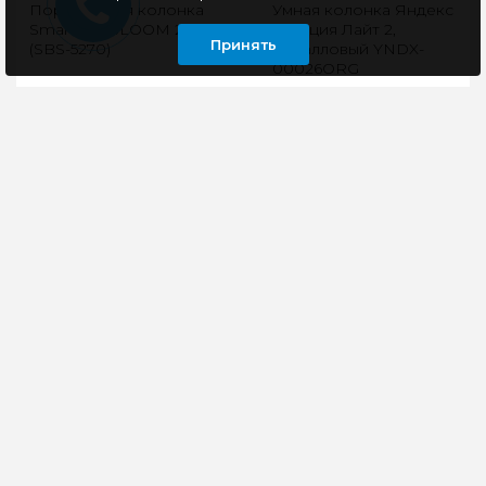
Портативная колонка
Умная колонка Яндекс
Smartbuy BLOOM 2
Станция Лайт 2,
Принять
(SBS-5270)
коралловый YNDX-
00026ORG
Макс.выходный
Умная колонка
мощность 5 Вт
Яндекс.Станция Лайт 2
Мощность каналов 1 х 5
с нейросетью
Вт Интерфейс
YandexGPT5 обладает
соединения Bluetooth
большим
5.0 / MP3 (USB)..
функционалом и
точность..
765 руб
5400 руб