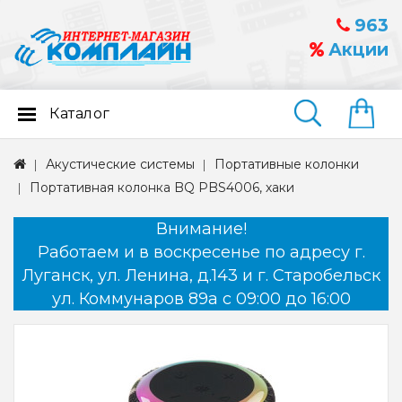
963
Акции
Каталог
Найти
Акустические системы
Портативные колонки
Портативная колонка BQ PBS4006, хаки
Внимание!
Работаем и в воскресенье по адресу г.
Луганск, ул. Ленина, д.143 и г. Старобельск
ул. Коммунаров 89а с 09:00 до 16:00