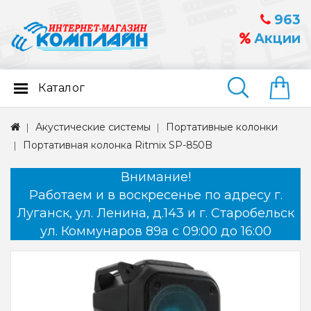
963
Акции
Каталог
Найти
Акустические системы
Портативные колонки
Портативная колонка Ritmix SP-850B
Внимание!
Работаем и в воскресенье по адресу г.
Луганск, ул. Ленина, д.143 и г. Старобельск
ул. Коммунаров 89а с 09:00 до 16:00