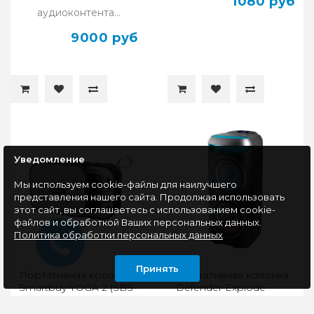
1080 руб
аудиоконтента...
9000 руб
Уведомление
Мы используем cookie-файлы для наилучшего
представления нашего сайта. Продолжая использовать
этот сайт, вы соглашаетесь с использованием cookie-
файлов и обработкой Ваших персональных данных.
Политика обработки персональных данных
Принять
Портативная колонка
Портативная колонка
Smartbuy YOGA 2 (SBS-
Defender Explode
5040)