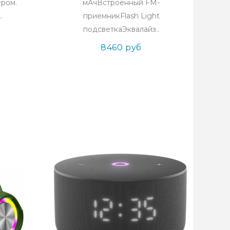
ром.
мАчВстроенный FM-
.
приемникFlash Light
подсветкаЭквалайз..
8460 руб