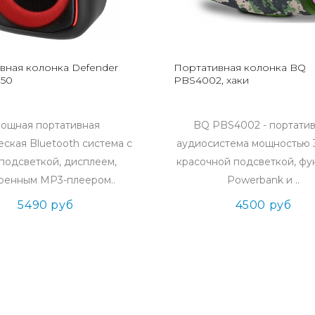
вная колонка Defender
Портативная колонка BQ
50
PBS4002, хаки
ощная портативная
BQ PBS4002 - портати
еская Bluetooth система с
аудиосистема мощностью 3
подсветкой, дисплеем,
красочной подсветкой, ф
оенным MP3-плеером..
Powerbank и ..
5490 руб
4500 руб