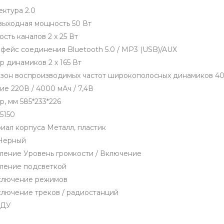
ектура 2.0
выходная мощность 50 Вт
сть каналов 2 x 25 Вт
фейс соединения Bluetooth 5.0 / MP3 (USB)/AUX
р динамиков 2 x 165 Вт
зон воспроизводимых частот широкополосных динамиков 40 Г
ие 220В / 4000 мАч / 7,4В
р, мм 585*233*226
 5150
иал корпуса Металл, пластик
Черный
ление Уровень громкости / Включение
ление подсветкой
лючение режимов
лючение треков / радиостанций
 ДУ