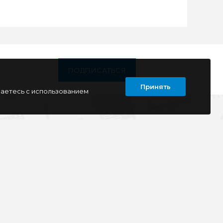
ПОДПИСАТЬСЯ
Принять
шаетесь с использованием
Т
КОНТАКТЫ
г. Луганск
кв. Дружба 11
ул. Тимирязева, 11а
ул. Советская, д. 6
ул. Ленина, д.143
кв. Ворошилова, д.3