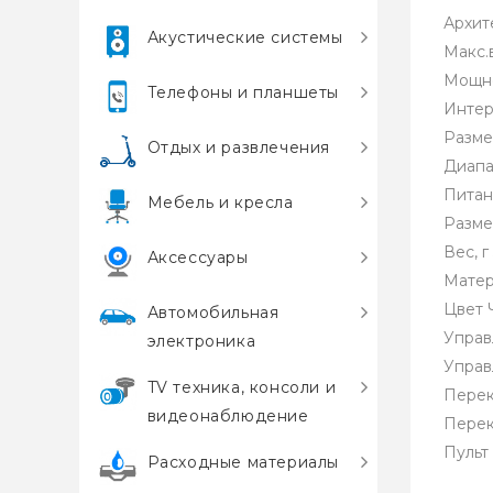
Архит
Акустические системы
Макс.
Мощно
Телефоны и планшеты
Интер
Разме
Отдых и развлечения
Диапа
Питан
Мебель и кресла
Разме
Вес, г
Аксессуары
Матер
Цвет 
Автомобильная
Управ
электроника
Управ
TV техника, консоли и
Перек
видеонаблюдение
Перек
Пульт
Расходные материалы