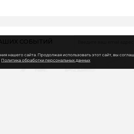
НАШИХ СОБЫТИЙ
ия нашего сайта. Продолжая использовать этот сайт, вы согла
.
Политика обработки персональных данных
ИНФОРМАЦИЯ
ЛИЧНЫЙ КАБИНЕ
Вакансии
Личный Кабинет
Партнерам
История заказов
Политика обработки
Закладки
персональных данных
Рассылка
Согласие на обработку