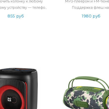
ючить колонку к любому
MP3-плеером и FM-тюне
ому устройству — телефо..
Поддержка флеш на.
855 руб
1980 руб