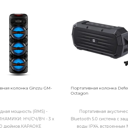
вная колонка Ginzzu GM-
Портативная колонка Defe
Octagon
дная мощность (RMS) -
Портативная акустичес
ИНАМИКИ: НЧ/СЧ/ВЧ - 3 х
Bluetooth 5.0 система с за
.0 дюймов.КАРАОКЕ
воды IPX4, встроенным 