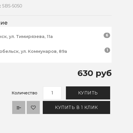
:
SBS-5050
чие
6
нск, ул. Тимирязева, 11а
1
робельск, ул. Коммунаров, 89а
630 руб
Количество
КУПИТЬ
КУПИТЬ В 1 КЛИК