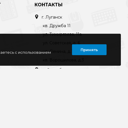
Т
КОНТАКТЫ
г. Луганск
кв. Дружба 11
ул. Тимирязева, 11а
ул. Советская, д. 6
Принять
ул. Ленина, д.143
шаетесь с использованием
кв. Ворошилова, д.3
г. Старобельск
ул. Коммунаров 89а
kompline-lg@mail.ru