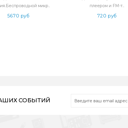
ия.Беспроводной микр..
плеером и FM-т..
5670 руб
720 руб
НАШИХ СОБЫТИЙ