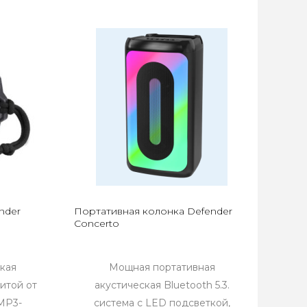
nder
Портативная колонка Defender
Concerto
кая
Мощная портативная
щитой от
акустическая Bluetooth 5.3.
MP3-
система с LED подсветкой,