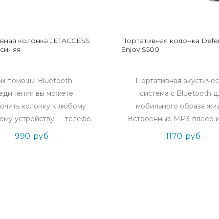
вная колонка JETACCESS
Портативная колонка Defe
 синяя
Enjoy S500
и помощи Bluetooth
Портативная акустичес
единения вы можете
система с Bluetooth д
ючить колонку к любому
мобильного образа жиз
ому устройству — телефо..
Встроенные MP3-плеер и 
990 руб
1170 руб