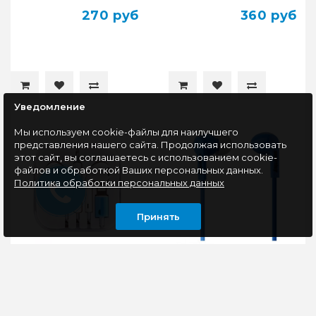
270 руб
360 руб
Уведомление
Мы используем cookie-файлы для наилучшего
представления нашего сайта. Продолжая использовать
этот сайт, вы соглашаетесь с использованием cookie-
файлов и обработкой Ваших персональных данных.
Политика обработки персональных данных
Принять
Гарнитура HOCO L7
Наушники Smartbuy
Plus, белый, Lightning
PRIME (SBE-140),
синий