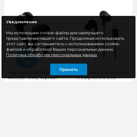
Уведомление
Мы используем cookie-файлы для наилучшего
представления нашего сайта. Продолжая использовать
этот сайт, вы соглашаетесь с использованием cookie-
файлов и обработкой Ваших персональных данных.
Политика обработки персональных данных
Принять
Наушники Smartbuy
Наушники Xiaomi Type-
A4 (SBE-011K), черный
C Earphones, USB
Type-C, черные
Код продукта :SBE-
Диапазон частот: от 20
011KТип
Гц до 20 кГцИмпеданс:
наушников:внутриканальныеТип
32 ОмТип конструкции:
воспроизведения:стереоТип
внутриканальныеАкустиче
подключения:проводн..
тип: ..