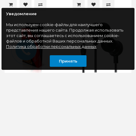
Уведомление
Мы используем cookie-файлы для наилучшего
представления нашего сайта. Продолжая использовать
этот сайт, вы соглашаетесь с использованием cookie-
файлов и обработкой Ваших персональных данных.
Политика обработки персональных данных
Принять
Наушники Smartbuy A5
Наушники Defender
(SBE-201K), черный
Basic-618 черный
Ищете качественные и
Наушники-вставки для
недорогие наушники
мобильных
проводного типа с
устройствБазовая
разъемом 3.5 мм?
модель наушников с