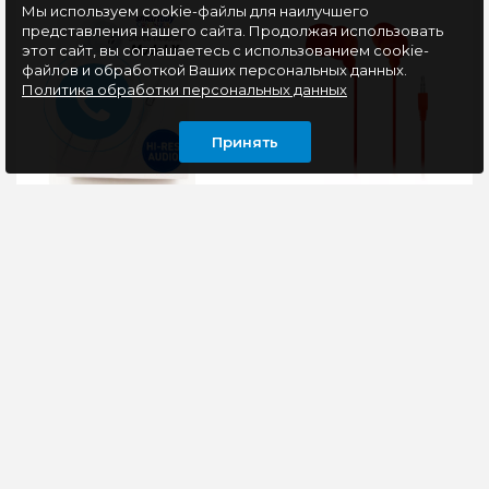
Мы используем cookie-файлы для наилучшего
представления нашего сайта. Продолжая использовать
этот сайт, вы соглашаетесь с использованием cookie-
файлов и обработкой Ваших персональных данных.
Политика обработки персональных данных
Принять
Гарнитура Smartbuy
Наушники Smartbuy
Model X (SBH-012-X-K),
COLOR TREND,
белый
красный (SBE-3300)
Код продукта :SBH-
Наушники Smartbuy
012-X-KТип
COLOR TREND в
наушников:внутриканальныеТип
ярком красном цвете -
воспроизведения:стереоТип
стильное и удобное
подключения:пров..
аксессуар для
прослушивания..
135 руб