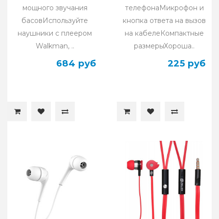
мощного звучания
телефонаМикрофон и
басовИспользуйте
кнопка ответа на вызов
наушники с плеером
на кабелеКомпактные
Walkman, ..
размерыХороша..
684 руб
225 руб