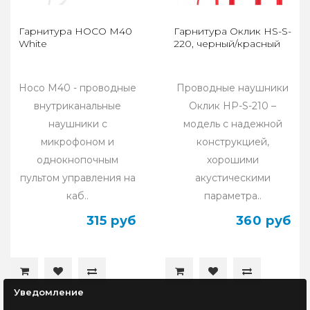
Гарнитура HOCO M40
Гарнитура Оклик HS-S-
White
220, черный/красный
Hoco M40 - проводные
Проводные наушники
внутриканальные
Оклик HP-S-210 –
наушники с
модель с надежной
микрофоном и
конструкцией,
однокнопочным
хорошими
пультом управления на
акустическими
каб..
параметра..
315 руб
360 руб
Уведомление