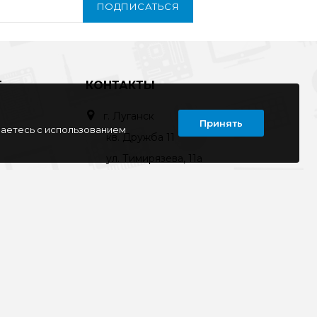
ПОДПИСАТЬСЯ
Т
КОНТАКТЫ
г. Луганск
Принять
шаетесь с использованием
кв. Дружба 11
ул. Тимирязева, 11а
ул. Советская, д. 6
ул. Ленина, д.143
кв. Ворошилова, д.3
г. Старобельск
ул. Коммунаров 89а
kompline-lg@mail.ru