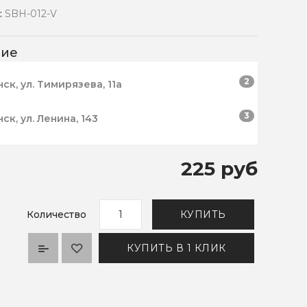
:
SBH-012-V
чие
2
нск, ул. Тимирязева, 11а
3
нск, ул. Ленина, 143
225 руб
Количество
КУПИТЬ
КУПИТЬ В 1 КЛИК