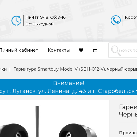
Пн-Пт: 9-18, Сб: 9-16
Коро
Вс: Выходной
Личный кабинет
Контакты
ики
Гарнитура Smartbuy Model V (SBH-012-V), черный-серы
Внимание!
 г. Луганск, ул. Ленина, д.143 и г. Старобельск 
Гарни
Черн
Произв