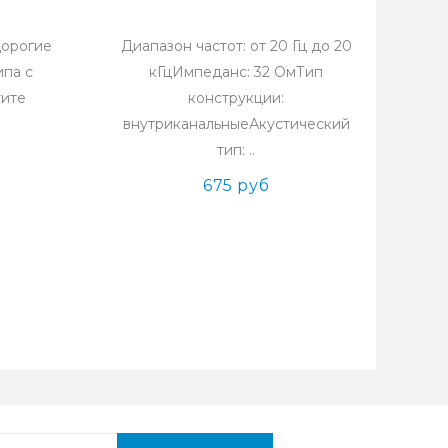
дорогие
Диапазон частот: от 20 Гц до 20
ипа с
кГцИмпеданс: 32 ОмТип
тите
конструкции:
внутриканальныеАкустический
тип: ..
675 руб