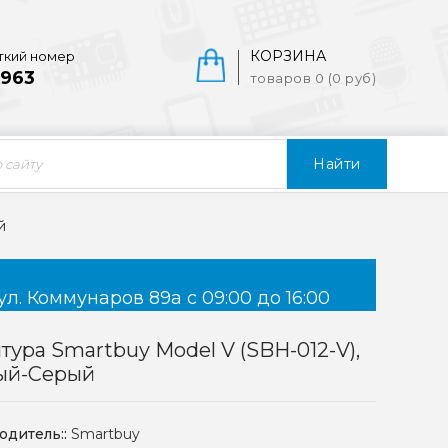
КОРЗИНА
ткий номер
963
товаров 0 (0 руб)
Найти
й
ул. Коммунаров 89а с 09:00 до 16:00
тура Smartbuy Model V (SBH-012-V),
ый-Серый
одитель::
Smartbuy