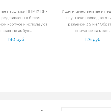
ные наушники RITMIX RH-
Ищете качественные и не
представлены в белом
наушники проводного т
ном корпусе и используют
разъемом 3.5 мм? Обра
вставные амбуш..
внимание на моде..
180 руб
126 руб