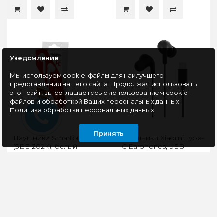
Уведомление
Мы используем cookie-файлы для наилучшего
представления нашего сайта. Продолжая использовать
этот сайт, вы соглашаетесь с использованием cookie-
файлов и обработкой Ваших персональных данных.
Политика обработки персональных данных
Принять
Наушники Smartbuy A5
Наушники Xiaomi Type-
(SBE-202K), белый
C Earphones, USB
Type-C, черные
Ищете качественные и
Диапазон частот: от 20
недорогие наушники
Гц до 20 кГцИмпеданс:
проводного типа с
32 ОмТип конструкции:
разъемом 3.5 мм?
внутриканальныеАкустиче