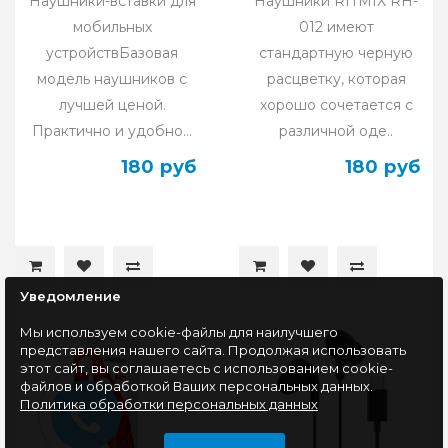
Наушники-вставки для
Наушники RITMIX RH-
мобильных
012 имеют
устройствБазовая
стандартную черную
модель наушников с
расцветку, которая
лучшей ценой.
хорошо сочетается с
Практично и удобно...
различной оде..
180 руб
180 руб
Уведомление
Мы используем cookie-файлы для наилучшего
представления нашего сайта. Продолжая использовать
этот сайт, вы соглашаетесь с использованием cookie-
файлов и обработкой Ваших персональных данных.
Политика обработки персональных данных