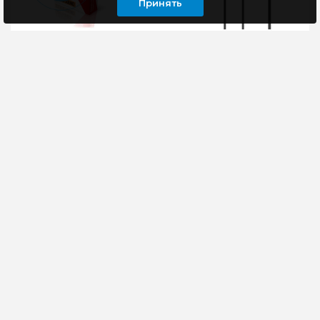
Принять
Наушники Smartbuy A5
Наушники Xiaomi Type-
(SBE-202K), белый
C Earphones, USB
Type-C, черные
Ищете качественные и
Диапазон частот: от 20
недорогие наушники
Гц до 20 кГцИмпеданс:
проводного типа с
32 ОмТип конструкции:
разъемом 3.5 мм?
внутриканальныеАкустиче
Обратите внимание на
тип: ..
моде..
675 руб
126 руб