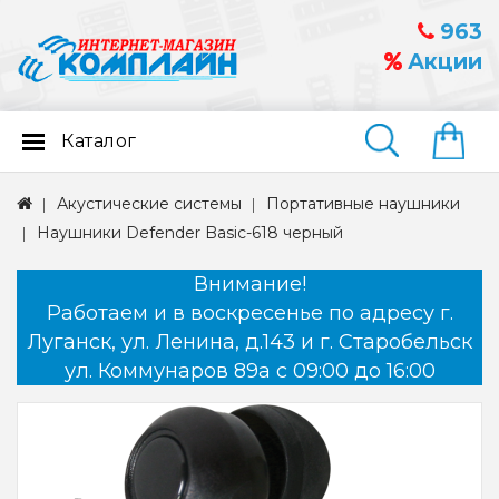
963
Акции
Каталог
Найти
Акустические системы
Портативные наушники
Наушники Defender Basic-618 черный
Внимание!
Работаем и в воскресенье по адресу г.
Луганск, ул. Ленина, д.143 и г. Старобельск
ул. Коммунаров 89а с 09:00 до 16:00