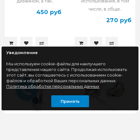
дизайном, а так..
использования, в том
числе, в обще..
450 руб
270 руб
Уведомление
Мы используем cookie-файлы для наилучшего
представления нашего сайта. Продолжая использовать
этот сайт, вы соглашаетесь с использованием cookie-
файлов и обработкой Ваших персональных данных.
Политика обработки персональных данных
Принять
Гарнитура Smartbuy
Гарнитура Smartbuy
M300 (SBH-026K),
UTASHI DUO 3 (SBHX-
серый
540), серебристый