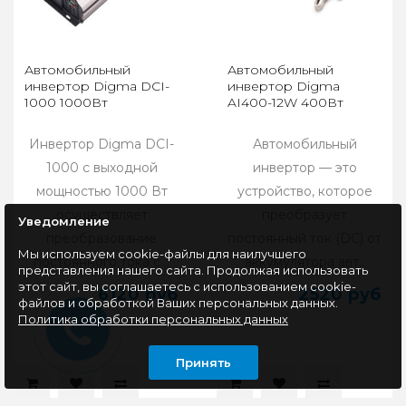
Автомобильный
Автомобильный
инвертор Digma DCI-
инвертор Digma
1000 1000Вт
AI400-12W 400Вт
Инвертор Digma DCI-
Автомобильный
1000 с выходной
инвертор — это
мощностью 1000 Вт
устройство, которое
осуществляет
преобразует
Уведомление
преобразование
постоянный ток (DC) от
Мы используем cookie-файлы для наилучшего
постоянного тока с ..
аккумулятора авт..
представления нашего сайта. Продолжая использовать
этот сайт, вы соглашаетесь с использованием cookie-
6120 руб
2520 руб
файлов и обработкой Ваших персональных данных.
Политика обработки персональных данных
Принять