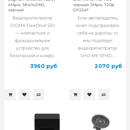
4Mpix, 3840x2160,
черный 3Mpix, 720p
черный
GP2247
Видеорегистратор
Если автовладелец
DIGMA FreeDrive 530
хочет подстраховать
— компактное и
себя на дорогах, то
функциональное
ему подойдет
устройство для
видеорегистратор
безопасной и комфо..
SHO-ME SFHD-..
3960 руб
2070 руб