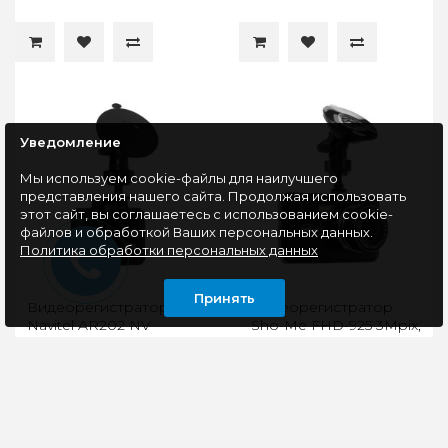
Уведомление
Мы используем cookie-файлы для наилучшего
представления нашего сайта. Продолжая использовать
этот сайт, вы соглашаетесь с использованием cookie-
файлов и обработкой Ваших персональных данных.
Политика обработки персональных данных
Принять
Видеорегистратор
Видеорегистратор
Navitel AR202 NV
Sho-Me FHD-925 3Mpix,
1080x1920, 1080p,
1080x1920, черный
черный
Видеорегистратор
Видеорегистратор
NAVITEL AR202 NV
Sho-Me FHD-925 –
черного цвета
самый честный