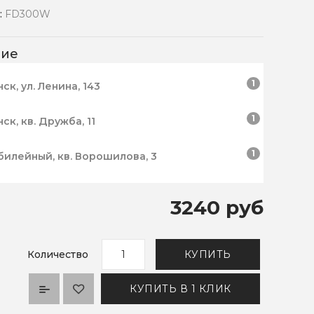
:
FD300W
чие
1
нск, ул. Ленина, 143
1
нск, кв. Дружба, 11
1
билейный, кв. Ворошилова, 3
3240 руб
Количество
КУПИТЬ
КУПИТЬ В 1 КЛИК