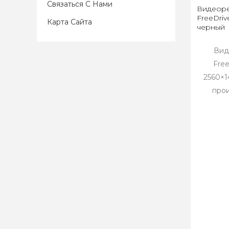
Связаться С Нами
Видеоре
FreeDriv
Карта Сайта
черный
Вид
Fre
2560×1
прои