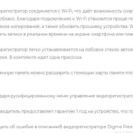
регистратор соединяется с Wi-Fi, что даёт возможность сох
 облако. Благодаря подключению к Wi-Fi становится проще по
вное копирование, а также обновить прошивку устройства. W
еть записи в реальном времени на экране смартфона или пла
регистратор легко устанавливается на лобовое стекло авт
ске. В комплекте идет одна присоска.
енную память можно расширить с помощью карты памяти mic
даря русифицированному меню управление видеорегистрато
водитель предоставляет гарантию 1 год на устройство, что г
ить об ошибке в описанииВ видеорегистраторе Digma FreeD