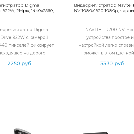
гистратор Digma
Видеорегистратор Navitel
e 922W, 2Mpix, 1440x2560,
NV 1080x1920 1080p, черн
еорегистратор Digma
NAVITEL R200 NV, ме
eDrive 922W с камерой
устройства простое и
440 пикселей фиксирует
настройкой легко справит
сходящее на дороге ..
поможет в этом цветной 
2250 руб
3330 руб