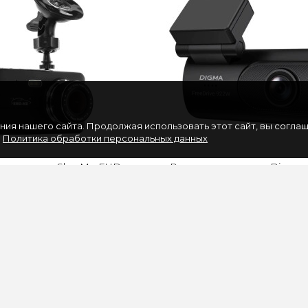
ия нашего сайта. Продолжая использовать этот сайт, вы согла
.
Политика обработки персональных данных
гистратор Sho-Me FHD-
Видеорегистратор Digma
x, 1080x1920, черный
FreeDrive 931W 4Mpix, 2160
черный
егистратор Sho-Me FHD-
Видеорегистратор Di
самый честный свидетель,
FreeDrive 931W с матрицей
рый поможет доказать
фиксирует детали доро
невиновность вод..
разрешением до 384.
3330 руб
3690 руб