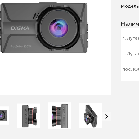
Модель
Нали
г. Луга
г. Луга
пос. Ю