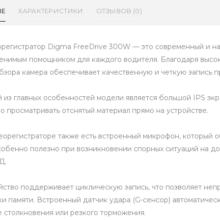
ИЕ
ХАРАКТЕРИСТИКИ
ОТЗЫВОВ (0)
регистратор Digma FreeDrive 300W — это современный и на
енимым помощником для каждого водителя. Благодаря высо
обзора камера обеспечивает качественную и четкую запись п
 из главных особенностей модели является большой IPS экр
о просматривать отснятый материал прямо на устройстве.
еорегистраторе также есть встроенный микрофон, который об
собенно полезно при возникновении спорных ситуаций на д
Д.
йство поддерживает циклическую запись, что позволяет не
ки памяти. Встроенный датчик удара (G-сенсор) автоматичес
е столкновения или резкого торможения.