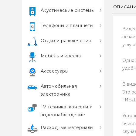
ОПИСАН
Акустические системы
Телефоны и планшеты
Видео
незам
Отдых и развлечения
углу 
Мебель и кресла
Одной
удобн
Аксессуары
В вид
Автомобильная
Это о
электроника
ГИБД
TV техника, консоли и
видеонаблюдение
Устро
очист
Расходные материалы
случа