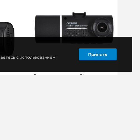
Принять
шаетесь с использованием
Видеорегистратор Digma
x3840,
FreeDrive 212 NIGHT FHD
gma
Видеорегистраторы Digma серии
 GC4653
FreeDrive оснащены встроенным
ги с
GPS-модулем, который позволяет
.
просматри..
3690 руб