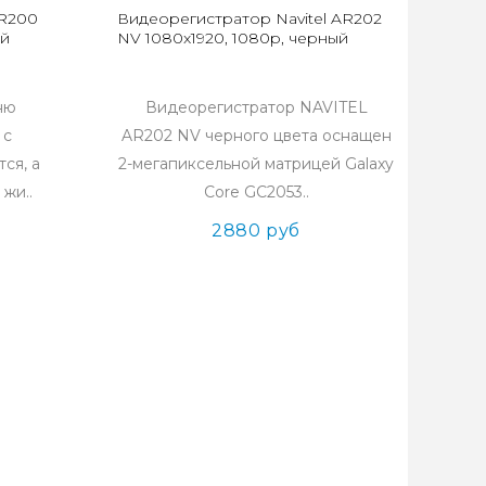
 R200
Видеорегистратор Navitel AR202
ый
NV 1080x1920, 1080p, черный
ню
Видеорегистратор NAVITEL
 с
AR202 NV черного цвета оснащен
ся, а
2-мегапиксельной матрицей Galaxy
жи..
Core GC2053..
2880 руб