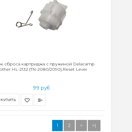
к сброса картриджа с пружиной Delacamp
other HL-2132 (TN-2080/2090),Reset Lever
99 руб
КУПИТЬ
1
2
>
>|