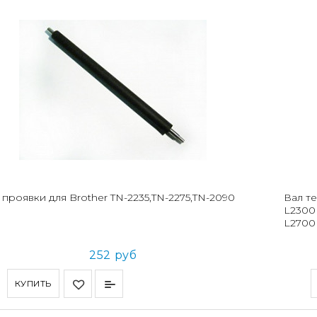
 проявки для Brother TN-2235,TN-2275,TN-2090
Вал т
L2300
L270
252 руб
КУПИТЬ