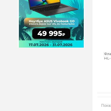
Фла
HL-
Показ