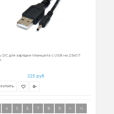
 DC для зарядки планшета с USB на 2.5x0.7
h
225 руб
КУПИТЬ
4
5
6
7
8
9
>
>|