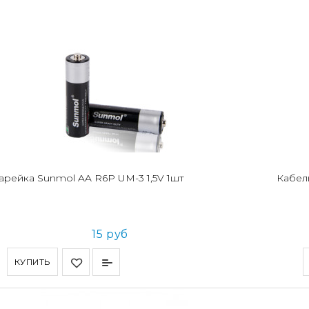
арейка Sunmol AA R6P UM-3 1,5V 1шт
Кабел
15 руб
КУПИТЬ