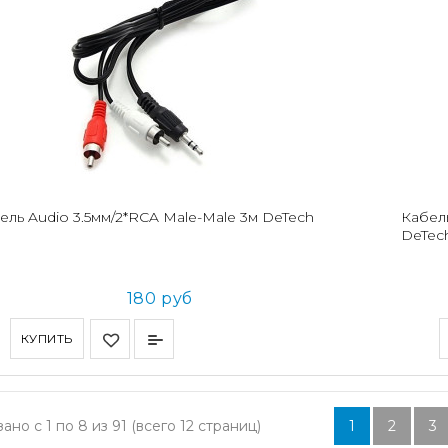
ель Audio 3.5мм/2*RCA Male-Male 3м DeTech
Кабель
DeTec
180 руб
КУПИТЬ
ано с 1 по 8 из 91 (всего 12 страниц)
1
2
3