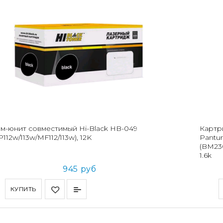
м-юнит совместимый Hi-Black HB-049
Картр
P112w/113w/MF112/113w), 12K
Pant
(BM2
1.6k
945 руб
КУПИТЬ