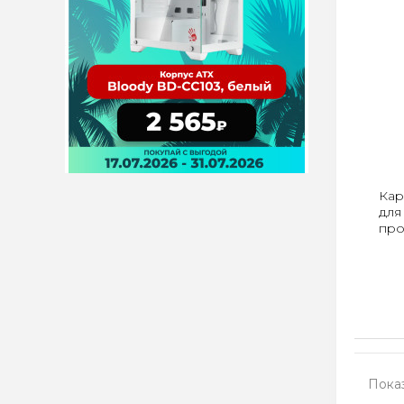
Кар
для
пр
Показ