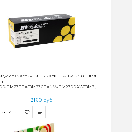
идж совместимый Hi-Black HB-TL-C2310H для
um
300/BM2300A/BM2300ANW/BM2300AW/BM2),
2160 руб
КУПИТЬ