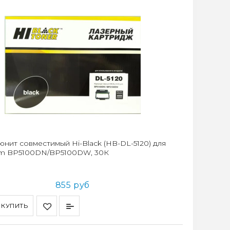
юнит совместимый Hi-Black (HB-DL-5120) для
m BP5100DN/BP5100DW, 30К
855 руб
КУПИТЬ