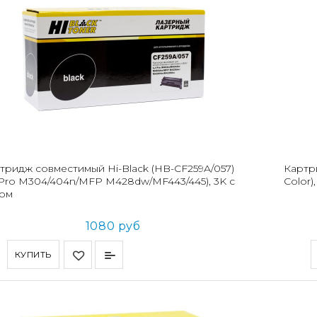
тридж совместимый Hi-Black (HB-CF259A/057)
Картр
 Pro M304/404n/MFP M428dw/MF443/445), 3K с
Color)
ом
1080 руб
КУПИТЬ