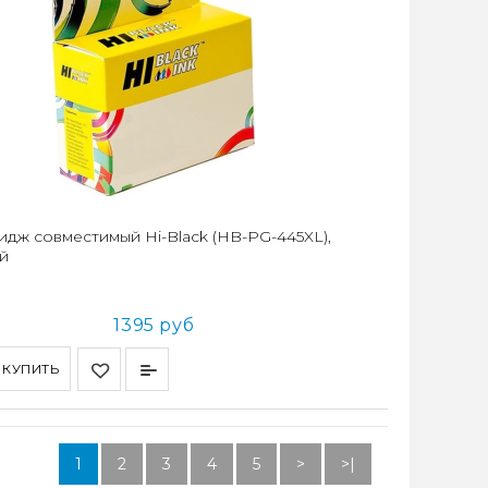
идж совместимый Hi-Black (HB-PG-445XL),
й
1395 руб
КУПИТЬ
1
2
3
4
5
>
>|