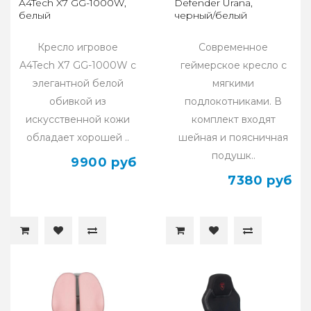
A4Tech X7 GG-1000W,
Defender Urana,
белый
черный/белый
Кресло игровое
Современное
A4Tech X7 GG-1000W с
геймерское кресло с
элегантной белой
мягкими
обивкой из
подлокотниками. В
искусственной кожи
комплект входят
обладает хорошей ..
шейная и поясничная
подушк..
9900 руб
7380 руб