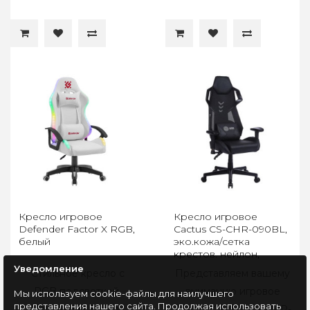
Кресло игровое
Кресло игровое
Defender Factor X RGB,
Cactus CS-CHR-090BL,
белый
эко.кожа/сетка
крестов. нейлон,
черный
Уведомление
Стильное кресло с
Представляем вашему
RGB подсветкой.
вниманию игровое
Мы используем cookie-файлы для наилучшего
представления нашего сайта. Продолжая использовать
Основание кресла
кресло Cactus CS-CHR-