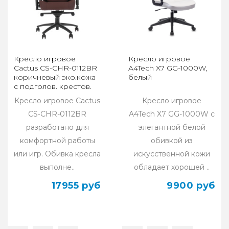
Кресло игровое
Кресло игровое
Cactus CS-CHR-0112BR
A4Tech X7 GG-1000W,
коричневый эко.кожа
белый
с подголов. крестов.
сталь
Кресло игровое Cactus
Кресло игровое
CS-CHR-0112BR
A4Tech X7 GG-1000W с
разработано для
элегантной белой
комфортной работы
обивкой из
или игр. Обивка кресла
искусственной кожи
выполне..
обладает хорошей ..
17955 руб
9900 руб