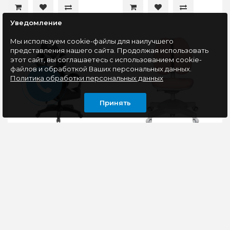
Уведомление
Мы используем cookie-файлы для наилучшего
представления нашего сайта. Продолжая использовать
этот сайт, вы соглашаетесь с использованием cookie-
файлов и обработкой Ваших персональных данных.
Политика обработки персональных данных
Принять
Кресло игровое
Детское
Defender Urana,
компьютерное кресло
черный/белый
Cactus CS-CHR-3604PK
розовый крестов.
пластик серый
Современное
Кресло детское Cactus
геймерское кресло с
CS-CHR-3604PK:
мягкими
простая регулировка
подлокотниками. В
высоты сиденья и