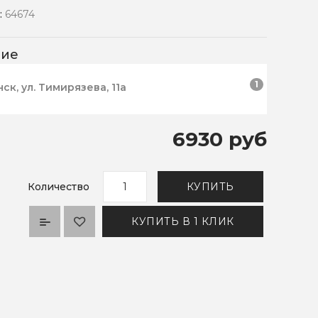
:
64674
чие
1
нск, ул. Тимирязева, 11а
6930 руб
Количество
КУПИТЬ
КУПИТЬ В 1 КЛИК