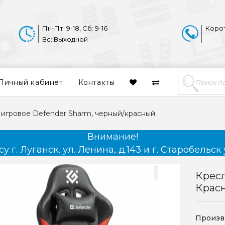
Пн-Пт: 9-18, Сб: 9-16
Коро
Вс: Выходной
Личный кабинет
Контакты
 игровое Defender Sharm, черный/красный
Внимание!
 г. Луганск, ул. Ленина, д.143 и г. Старобельск 
Кресл
Крас
Произв