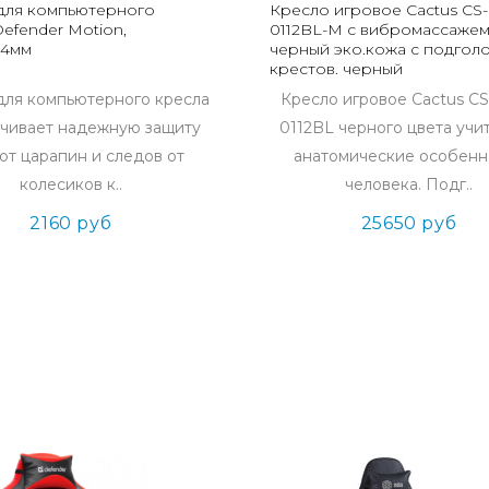
для компьютерного
Кресло игровое Cactus CS
efender Motion,
0112BL-M с вибромассаже
5*4мм
черный эко.кожа с подголо
крестов. черный
для компьютерного кресла
Кресло игровое Cactus C
чивает надежную защиту
0112BL черного цвета учи
от царапин и следов от
анатомические особенн
колесиков к..
человека. Подг..
2160 руб
25650 руб