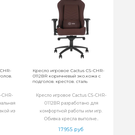
-CHR-
Кресло игровое Cactus CS-CHR-
голов.
0112BR коричневый эко.кожа с
подголов. крестов. сталь
S-CHR-
Кресло игровое Cactus CS-CHR-
нальная
0112BR разработано для
вкой из
комфортной работы или игр.
Обивка кресла выполне..
17955 руб