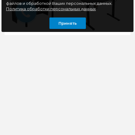
файлов и обработкой Ваших персональных данных.
Политика обработки персональных данных
Принять
Стол компьютерный
Игровой стол
Aceline Boost 001
Defender Pulse, с
черный/белый
подъемным
механизмом
(электромотор),
Стол компьютерный
Организуйте
черный
Aceline Boost 001 –
комфортное рабочее
игровая модель с
или игровое место с
выемкой для удобного
современным
сидения перед
компьютерным столом
компьютеро..
DEFENDER Pulse, к..
5220 руб
10620 руб