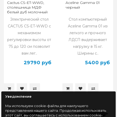
Cactus CS-ET-WWD,
Aceline Gamma 01
столешница МДФ
черный
белый дуб молочный
каркас, белый
Электрический стол
Стол компьютерный
160x75x80см
CACTUS CS-ET-WWD с
Aceline Gamma 01 из
механизмом
легкого и прочного
регулировки высоты от
ЛДСП выдерживает
75 до 120 см позволит
нагрузку в 15 кг.
вам лег..
Ширины с..
29790 руб
5400 руб
Уведомление
Мы используем cookie-файлы для наилучшего
представления нашего сайта. Продолжая использовать
этот сайт, вы соглашаетесь с использованием cookie-