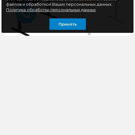
файлов и обработкой Ваших персональных данных.
Политика обработки персональных данных
Принять
Игровой стол
Игровой стол
Defender Erlong, с
Defender Lumus, с
подъемным
подъемным
механизмом
механизмом, бежевый,
(электромотор),
дуб
Регулируемый по
Стильный игровой стол
черный
высоте геймерский
с размером
стол с возможностью
столешницы 110*60 см
хранения в памяти
и электромотором,
двух заданных уровней
который обеспечивает
высоты..
плавный..
11970 руб
10350 руб