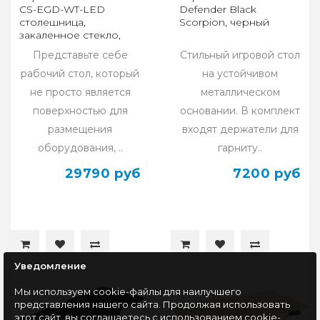
CS-EGD-WT-LED
Defender Black
столешница,
Scorpion, черный
закаленное стекло,
белый каркас, белый
Представьте себе
Стильный игровой стол
рабочий стол, который
на устойчивом
не просто является
металлическом
поверхностью для
основании. В комплект
размещения
входят держатели для
оборудования, ..
гарниту..
29790 руб
7200 руб
Уведомление
Мы используем cookie-файлы для наилучшего
представления нашего сайта. Продолжая использовать
этот сайт, вы соглашаетесь с использованием cookie-