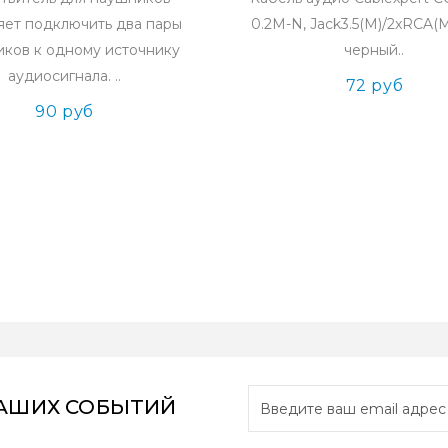
яет подключить два пары
0.2M-N, Jack3.5(M)/2xRCA(M)
ков к одному источнику
черный..
аудиосигнала. ..
72 руб
90 руб
НАШИХ СОБЫТИЙ