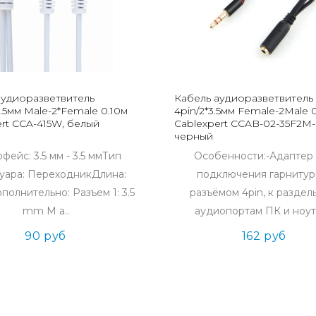
аудиоразветвитель
Кабель аудиоразветвитель 
3.5мм Male-2*Female 0.10м
4pin/2*3.5мм Female-2Male 
rt CCA-415W, белый
Cablexpert CCAB-02-35F2M-
черный
фейс: 3.5 мм - 3.5 ммТип
Особенности:-Адаптер
уара: ПереходникДлина:
подключения гарнитур
полнительно: Разъем 1: 3.5
разъёмом 4pin, к разде
mm M a..
аудиопортам ПК и ноут
90 руб
162 руб