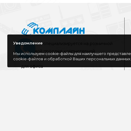
Уведомление
Компания специализируется на розничной
и оптовой продаже компьютерной
Мы используем cookie-файлы для наилучшего представлен
техники, оргтехники как для дома, так и
cookie-файлов и обработкой Ваших персональных данных
для офиса