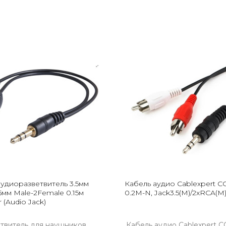
аудиоразветвитель 3.5мм
Кабель аудио Cablexpert C
.5мм Male-2Female 0.15м
0.2M-N, Jack3.5(M)/2xRCA(M)
 (Audio Jack)
твитель для наушников
Кабель аудио Cablexpert C