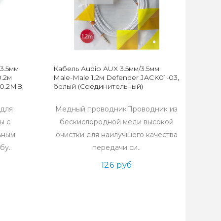
3.5мм
Кабель Audio AUX 3.5мм/3.5мм
0.2м
Male-Male 1.2м Defender JACK01-03,
0.2MB,
белый (Соединительный)
 для
Медный проводникПроводник из
ы с
бескислородной меди высокой
льным
очистки для наилучшего качества
бу..
передачи си..
126 руб