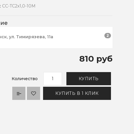
:
CC-TC2x1,0-10M
чие
2
нск, ул. Тимирязева, 11а
810 руб
Количество
КУПИТЬ
КУПИТЬ В 1 КЛИК