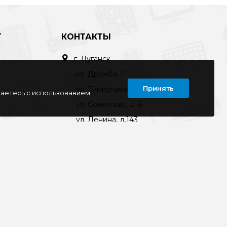
Т
КОНТАКТЫ
г. Луганск
кв. Дружба 11
Принять
ул. Тимирязева, 11а
шаетесь с использованием
ул. Советская, д. 6
ул. Ленина, д.143
кв. Ворошилова, д.3
г. Старобельск
ул. Коммунаров 89а
kompline-lg@mail.ru