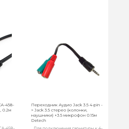
CA-458-
Переходник Аудио Jack 3.5 4-pin -
, 0.2м
> Jack 3.5 стерео (колонки,
наушники) +3.5 микрофон 0.15м
Detech
CA-458-
Для подключения гарнитуры к 4-