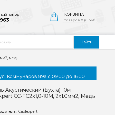
КОРЗИНА
ткий номер
963
товаров 0 (0 руб)
Найти
0мм2, медь
ул. Коммунаров 89а с 09:00 до 16:00
ь Акустический (бухта) 10м
xpert CC-TC2x1,0-10M, 2x1.0мм2, Медь
одитель::
Cablexpert