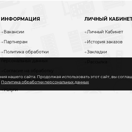
ИНФОРМАЦИЯ
ЛИЧНЫЙ КАБИНЕ
Вакансии
Личный Кабинет
Партнерам
История заказов
Политика обработки
Закладки
персональных данных
Рассылка
Согласие на обработку
ия нашего сайта. Продолжая использовать этот сайт, вы согла
персональных данных
.
Политика обработки персональных данных
Услуги
О нас
Доставка и оплата
Карта сайта