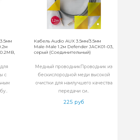
3.5мм
Кабель Audio AUX 3.5мм/3.5мм
0.2м
Male-Male 1.2м Defender JACK01-03,
0.2MB,
серый (Соединительный)
 для
Медный проводникПроводник из
ы с
бескислородной меди высокой
льным
очистки для наилучшего качества
бу..
передачи си..
225 руб