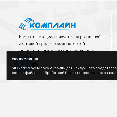
Компания специализируется на розничной
и оптовой продаже компьютерной
техники, оргтехники как для дома, так и
для офиса
Уведомление
Мы используем cookie-файлы для наилучшего представлен
cookie-файлов и обработкой Ваших персональных данных