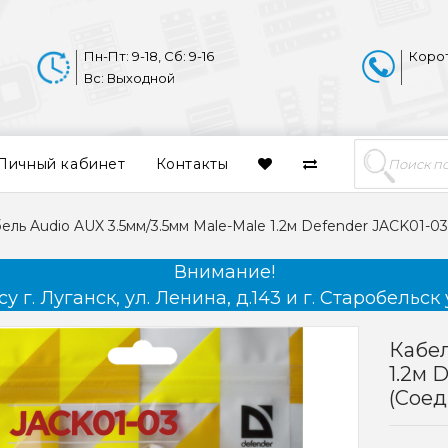
Пн-Пт: 9-18, Сб: 9-16
Коро
Вс: Выходной
Личный кабинет
Контакты
ель Audio AUX 3.5мм/3.5мм Male-Male 1.2м Defender JACK01-0
Внимание!
 г. Луганск, ул. Ленина, д.143 и г. Старобельск 
Кабел
1.2м 
(Сое