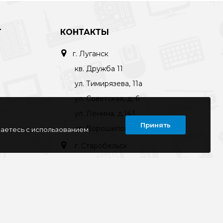
Т
КОНТАКТЫ
г. Луганск
кв. Дружба 11
ул. Тимирязева, 11а
ул. Советская, д. 6
ул. Ленина, д.143
Принять
кв. Ворошилова, д.3
шаетесь с использованием
г. Старобельск
ул. Коммунаров 89а
kompline-lg@mail.ru