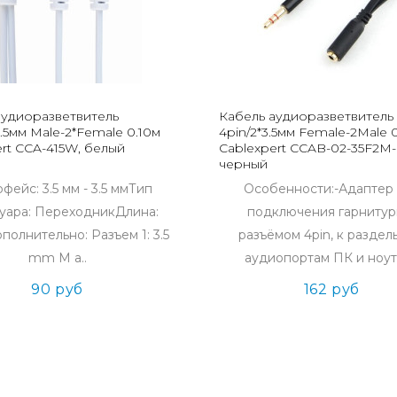
аудиоразветвитель
Кабель аудиоразветвитель 
3.5мм Male-2*Female 0.10м
4pin/2*3.5мм Female-2Male 
rt CCA-415W, белый
Cablexpert CCAB-02-35F2M-
черный
фейс: 3.5 мм - 3.5 ммТип
Особенности:-Адаптер
уара: ПереходникДлина:
подключения гарнитур
полнительно: Разъем 1: 3.5
разъёмом 4pin, к разде
mm M a..
аудиопортам ПК и ноут
90 руб
162 руб