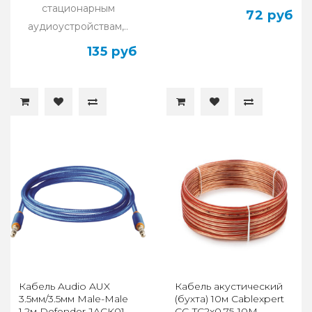
стационарным
72 руб
аудиоустройствам,..
135 руб
Кабель Audio AUX
Кабель акустический
3.5мм/3.5мм Male-Male
(бухта) 10м Cablexpert
1.2м Defender JACK01-
CC-TC2x0,75-10M,