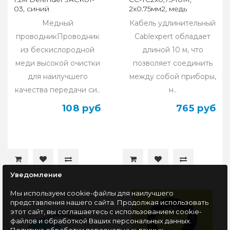
03, синий
2x0.75мм2, медь
(Соединительный)
Медный
Кабель удлинительный
проводникПроводник
Cablexpert обладает
из бескислородной
длиной 10 м, что
меди высокой очистки
позволяет соединить
для наилучшего
между собой приборы,
качества передачи си..
н..
108 руб
765 руб
Уведомление
Мы используем cookie-файлы для наилучшего
представления нашего сайта. Продолжая использовать
этот сайт, вы соглашаетесь с использованием cookie-
файлов и обработкой Ваших персональных данных.