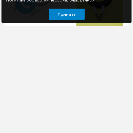
Политика обработки персональных данных
Принять
Кабель-переходник
Кабель Audio AUX
AUX Cablexpert CCAB-
3.5мм/3.5мм Male-Male
AP35M-1M-W,
4you Liard 1м
Lightning(M)/Jack3.5(M),
(Соединительный)
1м, белый
Кабель-переходник
..
AUX Cablexpert CCAB-
171 руб
AP35M-1M-B
идеальный спутник
для меломанов,
путешественников, ..
198 руб