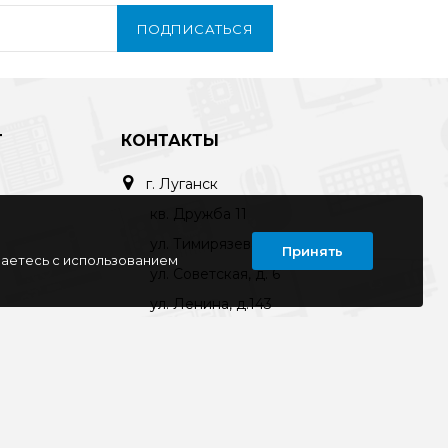
ПОДПИСАТЬСЯ
Т
КОНТАКТЫ
г. Луганск
кв. Дружба 11
ул. Тимирязева, 11а
Принять
шаетесь с использованием
ул. Советская, д. 6
ул. Ленина, д.143
кв. Ворошилова, д.3
г. Старобельск
ул. Коммунаров 89а
kompline-lg@mail.ru