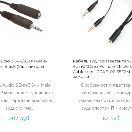
udio 3.5мм/3.5мм Male-
Кабель аудиоразветвитель 
м Black (Удлинитель)
4pin/2*3.5мм Female-2Male 
Cablexpert CCAB-02-35F2M-
черный
 Audio 3.5мм/3.5мм Male-
Особенности:-Адаптер
 5м позволяет увеличить
подключения гарнитур
цию передачи аналогово
разъёмом 4pin, к разде
аудио сигна..
аудиопортам ПК и ноут
207 руб
162 руб