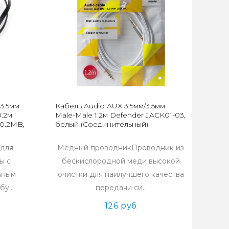
3.5мм
Кабель Audio AUX 3.5мм/3.5мм
0.2м
Male-Male 1.2м Defender JACK01-03,
0.2MB,
белый (Соединительный)
 для
Медный проводникПроводник из
ы с
бескислородной меди высокой
льным
очистки для наилучшего качества
бу..
передачи си..
126 руб