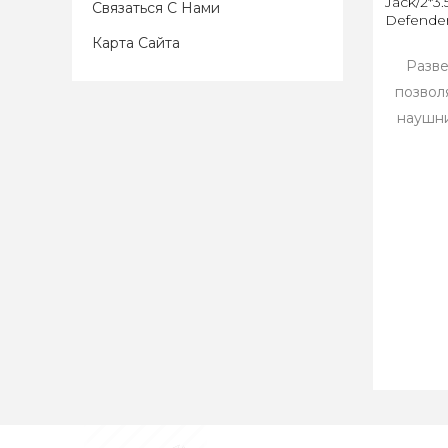
Jack/2*3
Связаться С Нами
Defender
Карта Сайта
Разве
позвол
наушни