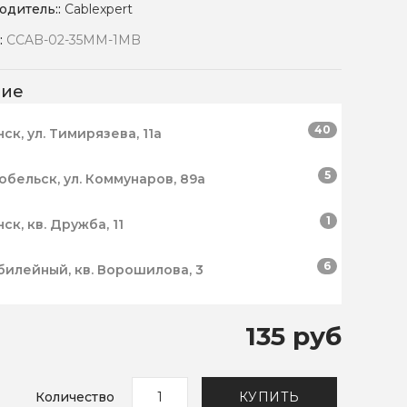
одитель::
Cablexpert
:
CCAB-02-35MM-1MB
чие
40
нск, ул. Тимирязева, 11а
5
робельск, ул. Коммунаров, 89а
1
нск, кв. Дружба, 11
6
билейный, кв. Ворошилова, 3
135 руб
Количество
КУПИТЬ