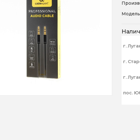
Произв
Модель
Нали
г. Луга
г. Ста
г. Луга
пос. Ю