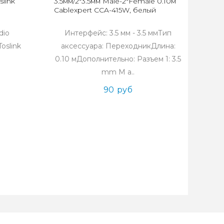
link
3.5мм/2*3.5мм Male-2*Female 0.10м
Cablexpert CCA-415W, белый
dio
Интерфейс: 3.5 мм - 3.5 ммТип
oslink
аксессуара: ПереходникДлина:
0.10 мДополнительно: Разъем 1: 3.5
mm M a..
90 руб