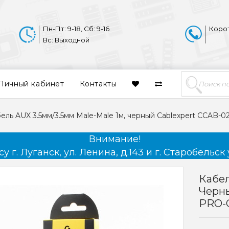
Пн-Пт: 9-18, Сб: 9-16
Коро
Вс: Выходной
Личный кабинет
Контакты
ель AUX 3.5мм/3.5мм Male-Male 1м, черный Cablexpert CCAB
Внимание!
 г. Луганск, ул. Ленина, д.143 и г. Старобельск 
Кабел
Черн
PRO-