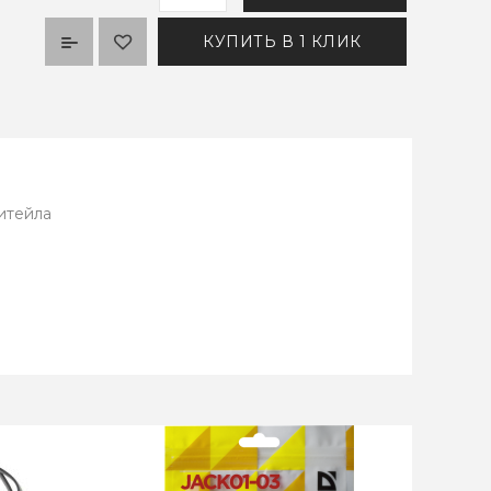
КУПИТЬ В 1 КЛИК
итейла