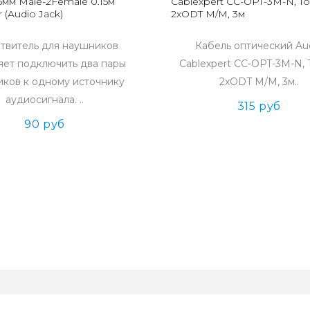
.5мм Male-2Female 0.15м
Cablexpert CC-OPT-3M-N, Tos
 (Audio Jack)
2xODT M/M, 3м
твитель для наушников
Кабель оптический Au
яет подключить два пары
Cablexpert CC-OPT-3M-N, T
ков к одному источнику
2xODT M/M, 3м..
аудиосигнала. ..
315 руб
90 руб