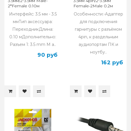
3.5мм/2*3.5мм Male-
3.5мм 4pin/2*3.5мм
2*Female 0.10м
Female-2Male 0.2м
Cablexpert CCA-415W,
Cablexpert CCAB-02-
Интерфейс: 3.5 мм - 3.5
Особенности:-Адаптер
белый
35F2M-0.2MB, черный
ммТип аксессуара:
для подключения
ПереходникДлина:
гарнитуры с разъёмом
0.10 мДополнительно:
4pin, к раздельным
Разъем 1: 3.5 mm M a..
аудиопортам ПК и
ноутбу..
90 руб
162 руб