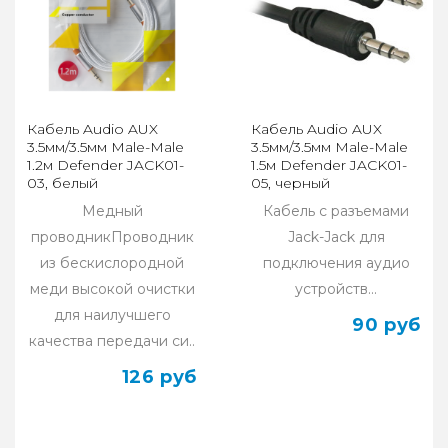
Кабель Audio AUX
Кабель Audio AUX
3.5мм/3.5мм Male-Male
3.5мм/3.5мм Male-Male
1.2м Defender JACK01-
1.5м Defender JACK01-
03, белый
05, черный
(Соединительный)
(Соединительный)
Медный
Кабель с разъемами
проводникПроводник
Jack-Jack для
из бескислородной
подключения аудио
меди высокой очистки
устройств...
для наилучшего
90 руб
качества передачи си..
126 руб