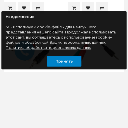
Уведомление
Мы используем cookie-файлы для наилучшего
представления нашего сайта. Продолжая использовать
этот сайт, вы соглашаетесь с использованием cookie-
файлов и обработкой Ваших персональных данных.
Политика обработки персональных данных
Принять
Кабель аудио
Переходник Аудио
Cablexpert CCA-458-
Jack 3.5 4-pin -> Jack 3.5
0.2M-N,
стерео (колонки,
Jack3.5(M)/2xRCA(M),
наушники) +3.5
0.2м
микрофон 0.15м
Кабель аудио
Для подключения
Detech
Cablexpert CCA-458-
гарнитуры к 4-
0.2M-N,
контактному разъему