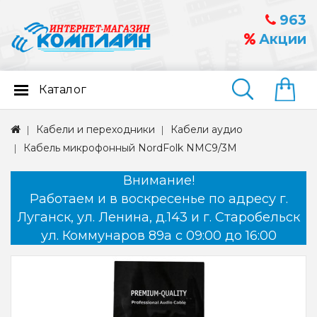
963
Акции
Каталог
Найти
Кабели и переходники
Кабели аудио
Кабель микрофонный NordFolk NMC9/3M
Внимание!
Работаем и в воскресенье по адресу г.
Луганск, ул. Ленина, д.143 и г. Старобельск
ул. Коммунаров 89а с 09:00 до 16:00