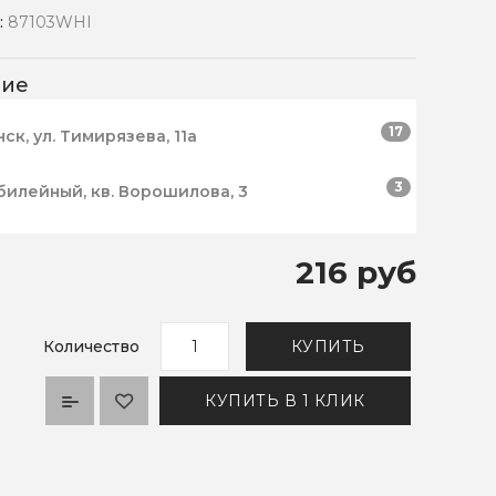
:
87103WHI
чие
17
нск, ул. Тимирязева, 11а
3
билейный, кв. Ворошилова, 3
216 руб
Количество
КУПИТЬ
КУПИТЬ В 1 КЛИК