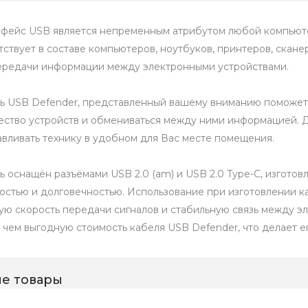
фейс USB является непременным атрибутом любой компьюте
тствует в составе компьютеров, ноутбуков, принтеров, скане
ередачи информации между электронными устройствами.
ь USB Defender, представленный вашему вниманию поможет
ество устройств и обмениваться между ними информацией. Дл
авливать технику в удобном для Вас месте помещения.
ь оснащён разъёмами USB 2.0 (am) и USB 2.0 Type-C, изготов
остью и долговечностью. Использование при изготовлении 
ую скорость передачи сигналов и стабильную связь между эл
 чем выгодную стоимость кабеля USB Defender, что делает е
е товары