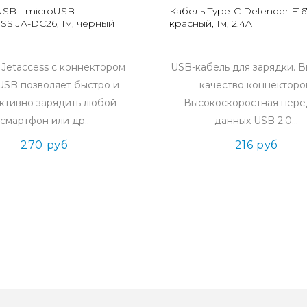
USB - microUSB
Кабель Type-C Defender F16
SS JA-DC26, 1м, черный
красный, 1м, 2.4A
 Jetaccess с коннектором
USB-кабель для зарядки. 
USB позволяет быстро и
качество коннекторо
ктивно зарядить любой
Высокоскоростная пере
смартфон или др..
данных USB 2.0...
270 руб
216 руб