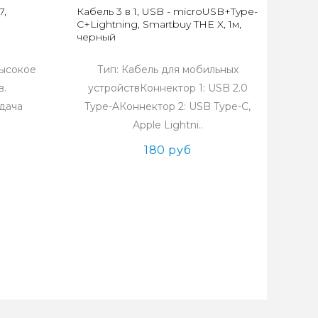
7,
Кабель 3 в 1, USB - microUSB+Type-
C+Lightning, Smartbuy THE X, 1м,
черный
Высокое
Тип: Кабель для мобильных
в.
устройствКоннектор 1: USB 2.0
дача
Type-AКоннектор 2: USB Type-C,
Apple Lightni..
180 руб