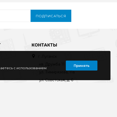
ПОДПИСАТЬСЯ
Т
КОНТАКТЫ
г. Луганск
кв. Дружба 11
Принять
шаетесь с использованием
ул. Тимирязева, 11а
ул. Советская, д. 6
ул. Ленина, д.143
кв. Ворошилова, д.3
г. Старобельск
ул. Коммунаров 89а