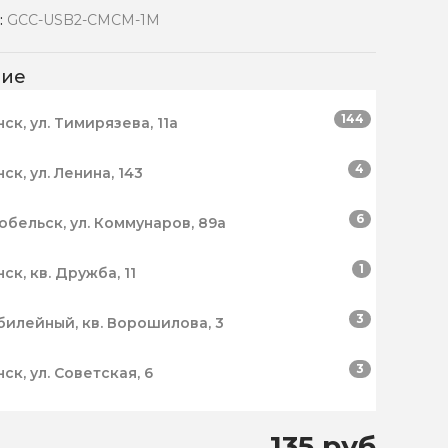
:
GCC-USB2-CMCM-1M
чие
144
нск, ул. Тимирязева, 11а
4
нск, ул. Ленина, 143
6
робельск, ул. Коммунаров, 89а
1
нск, кв. Дружба, 11
3
билейный, кв. Ворошилова, 3
3
нск, ул. Советская, 6
135 руб