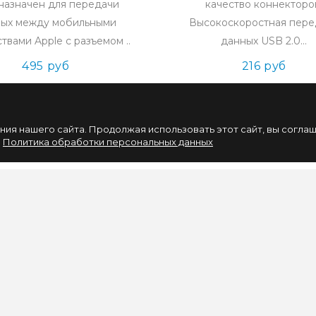
назначен для передачи
качество коннекторо
ых между мобильными
Высокоскоростная пере
твами Apple с разъемом ..
данных USB 2.0...
495 руб
216 руб
ия нашего сайта. Продолжая использовать этот сайт, вы согла
.
Политика обработки персональных данных
НАШИХ СОБЫТИЙ