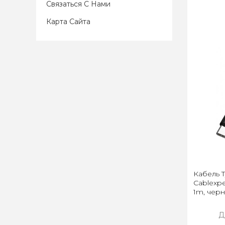
Связаться С Нами
Карта Сайта
Кабель T
Cablexp
1m, чер
Д