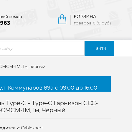
КОРЗИНА
ткий номер
963
товаров 0 (0 руб)
Найти
-CMCM-1M, 1м, черный
ул. Коммунаров 89а с 09:00 до 16:00
ь Type-C - Type-C Гарнизон GCC-
-CMCM-1M, 1м, Черный
одитель::
Cablexpert