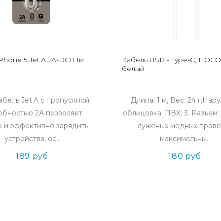
Phone 5 Jet.A JA-DC11 1м
Кабель USB - Type-C, HOCO X
белый
абель Jet.A с пропускной
Длина: 1 м, Вес: 24 г;Нар
обностью 2А позволяет
облицовка: ПВХ; 3. Разъем:
 и эффективно зарядить
луженых медных прово
устройства, ос..
максимальны..
189 руб
180 руб