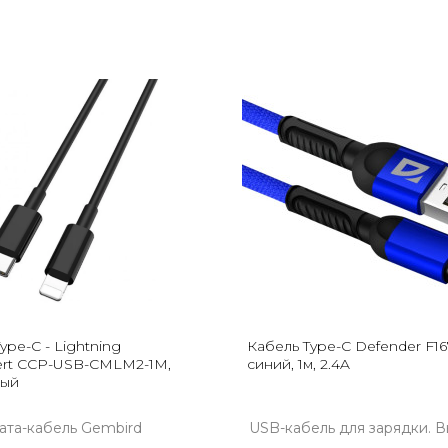
ype-C - Lightning
Кабель Type-C Defender F16
ert CCP-USB-CMLM2-1M,
синий, 1м, 2.4A
ный
ата-кабель Gembird
USB-кабель для зарядки. 