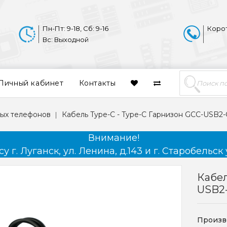
Пн-Пт: 9-18, Сб: 9-16
Коро
Вс: Выходной
Личный кабинет
Контакты
ых телефонов
Кабель Type-C - Type-C Гарнизон GCC-USB2
Внимание!
 г. Луганск, ул. Ленина, д.143 и г. Старобельск 
Кабел
USB2
Произв