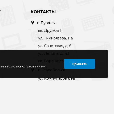
Т
КОНТАКТЫ
г. Луганск
кв. Дружба 11
ул. Тимирязева, 11а
ул. Советская, д. 6
ул. Ленина, д.143
кв. Ворошилова, д.3
Принять
шаетесь с использованием
г. Старобельск
ул. Коммунаров 89а
kompline-lg@mail.ru