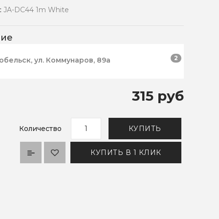
:
JA-DC44 1m White
чие
2
робельск, ул. Коммунаров, 89а
315 руб
Количество
КУПИТЬ
КУПИТЬ В 1 КЛИК