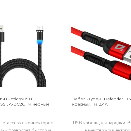
USB - microUSB
Кабель Type-C Defender F16
SS JA-DC26, 1м, черный
красный, 1м, 2.4A
 Jetaccess с коннектором
USB-кабель для зарядки. 
USB позволяет быстро и
качество коннекторо