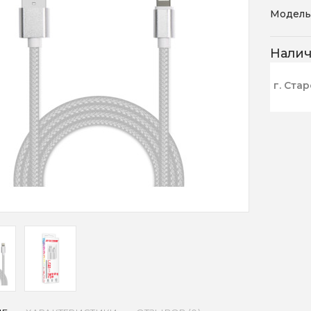
Модель
Нали
г. Ста