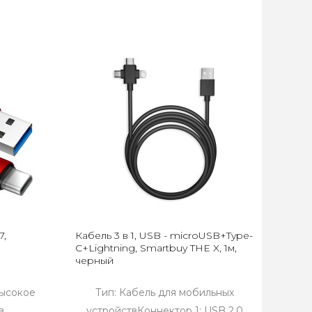
7,
Кабель 3 в 1, USB - microUSB+Type-
C+Lightning, Smartbuy THE X, 1м,
черный
Высокое
Тип: Кабель для мобильных
в.
устройствКоннектор 1: USB 2.0