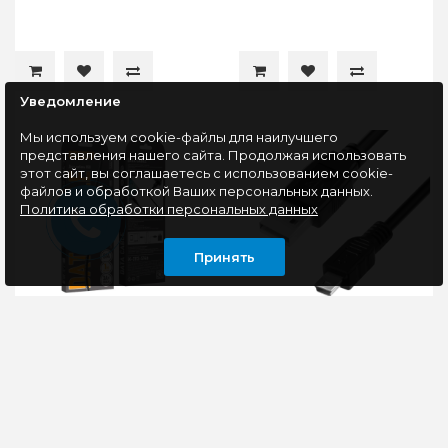
Уведомление
Мы используем cookie-файлы для наилучшего
представления нашего сайта. Продолжая использовать
этот сайт, вы соглашаетесь с использованием cookie-
файлов и обработкой Ваших персональных данных.
Политика обработки персональных данных
Принять
Кабель USB - Type-C,
Кабель USB - MiniUSB,
Smartbuy S14, 3А, 1м,
Smartbuy K-740-200,
черный
черный
Обладающий
Кабель для
безупречным
соединения