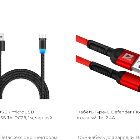
USB - microUSB
Кабель Type-C Defender F16
SS JA-DC26, 1м, черный
красный, 1м, 2.4A
 Jetaccess с коннектором
USB-кабель для зарядки. 