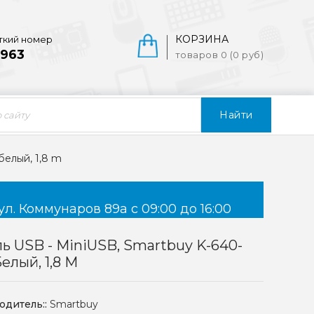
КОРЗИНА
ткий номер
963
товаров 0 (0 руб)
Найти
белый, 1,8 m
ул. Коммунаров 89а с 09:00 до 16:00
ь USB - MiniUSB, Smartbuy K-640-
Белый, 1,8 M
одитель::
Smartbuy