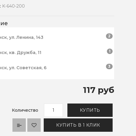
:
K-640-200
чие
2
нск, ул. Ленина, 143
1
нск, кв. Дружба, 11
3
нск, ул. Советская, 6
117 руб
Количество
КУПИТЬ
КУПИТЬ В 1 КЛИК