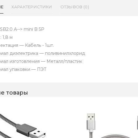
ИЕ
ХАРАКТЕРИСТИКИ
ОТЗЫВОВ (0)
SB2.0 A--> mini B 5P
 1,8 м
ектация — Кабель - 1шт.
иал диэлектрика — поливинилхлорид
иал изготовления — Металл/пластик
иал упаковки — ПЭТ
е товары