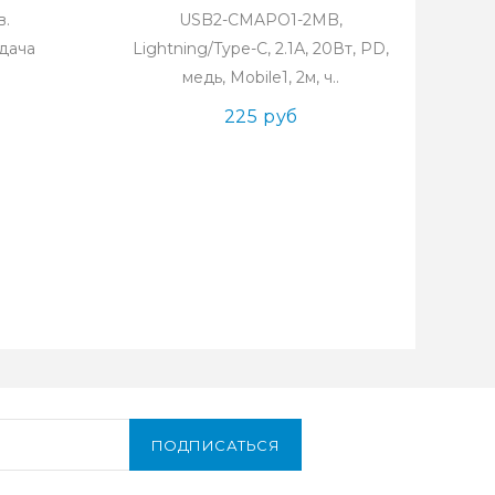
в.
USB2-CMAPO1-2MB,
дача
Lightning/Type-С, 2.1А, 20Вт, PD,
медь, Mobile1, 2м, ч..
225 руб
ПОДПИСАТЬСЯ