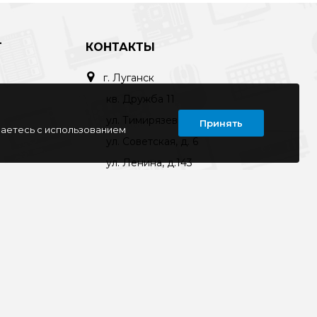
Т
КОНТАКТЫ
г. Луганск
кв. Дружба 11
ул. Тимирязева, 11а
Принять
шаетесь с использованием
ул. Советская, д. 6
ул. Ленина, д.143
кв. Ворошилова, д.3
г. Старобельск
ул. Коммунаров 89а
kompline-lg@mail.ru