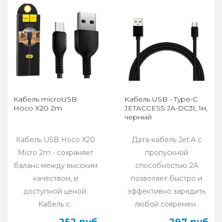
Кабель microUSB
Кабель USB - Type-C
Hoco X20 2m
JETACCESS JA-DC31, 1м,
черный
Кабель USB Hoco X20
Дата-кабель Jet.A с
Micro 2m - сохраняет
пропускной
баланс между высоким
способностью 2А
качеством, и
позволяет быстро и
доступной ценой.
эффективно зарядить
Кабель с..
любой современ..
252 руб
297 руб