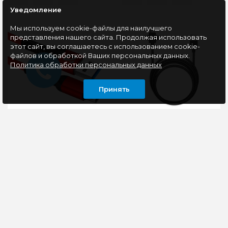
Уведомление
Мы используем cookie-файлы для наилучшего
представления нашего сайта. Продолжая использовать
этот сайт, вы соглашаетесь с использованием cookie-
файлов и обработкой Ваших персональных данных.
Политика обработки персональных данных
Принять
Кабель Type-C
Кабель 3 в 1, USB -
Defender F167,
microUSB+Type-
красный, 1м, 2.4A
C+Lightning, Smartbuy
THE X, 1м, черный
USB-кабель для
Тип: Кабель для
зарядки. Высокое
мобильных
качество коннекторов.
устройствКоннектор 1:
Высокоскоростная
USB 2.0 Type-
передача данных USB
AКоннектор 2: USB