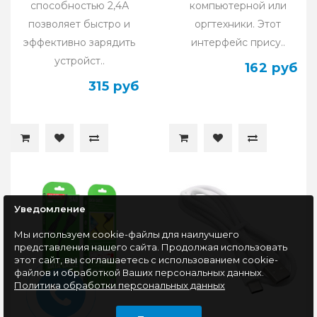
способностью 2,4А
компьютерной или
позволяет быстро и
оргтехники. Этот
эффективно зарядить
интерфейс прису..
устройст..
162 руб
315 руб
Уведомление
Мы используем cookie-файлы для наилучшего
представления нашего сайта. Продолжая использовать
этот сайт, вы соглашаетесь с использованием cookie-
файлов и обработкой Ваших персональных данных.
Политика обработки персональных данных