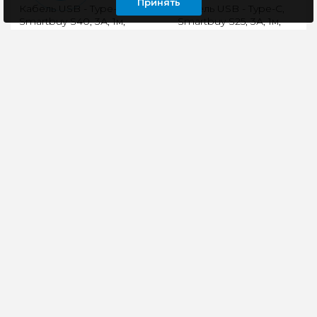
Принять
Кабель USB - Type-C,
Кабель USB - Type-C,
Smartbuy S40, 3А, 1м,
Smartbuy S25, 3А, 1м,
черный
белый
Кабель Smartbuy S40,
Тип: USB - Type-CСила
Type-C - USB, 3А, 1 м,
тока: 3АДлина:
зарядка + передача
1мМатериал
данных, черный.
изготовления —
Выходная мощность
Металл/пластик..
каб..
135 руб
153 руб