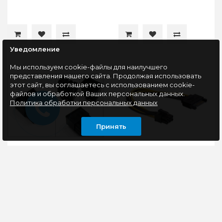
Уведомление
Мы используем cookie-файлы для наилучшего
представления нашего сайта. Продолжая использовать
этот сайт, вы соглашаетесь с использованием cookie-
файлов и обработкой Ваших персональных данных.
Политика обработки персональных данных
Принять
Коннектор разъем 8P
Кабель питания для
8pin (4pin+4pin)
видеокарты 6PIN на
(пластик черный)
Sata, Cablexpert CC-
PSU-SATA
Коннектор разъем 8P
-Внутренний кабель
8pin (4pin+4pin)
питания для устройств